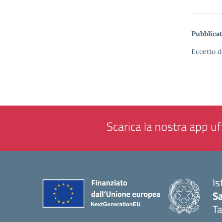
Pubblicat
Eccetto d
Scarica la nostra app uff
Is
Sa
T