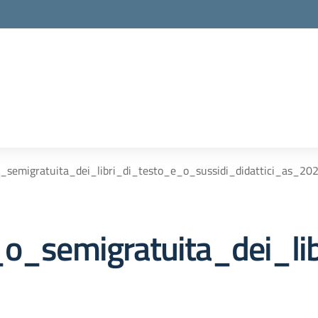
o_semigratuita_dei_libri_di_testo_e_o_sussidi_didattici_as_2
a_o_semigratuita_dei_l