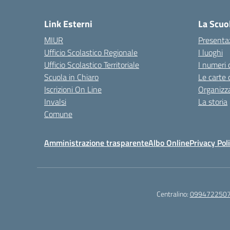
— 
Link Esterni
La Scuo
MIUR
Presenta
Ufficio Scolastico Regionale
I luoghi
Ufficio Scolastico Territoriale
I numeri 
Scuola in Chiaro
Le carte 
Iscrizioni On Line
Organizz
Invalsi
La storia
Comune
Amministrazione trasparente
Albo Online
Privacy Pol
Centralino:
099472250