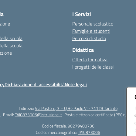
Visita la pagina iniziale della scuola
la
I Servizi
zione
Personale scolastico
Famiglie e studenti
della scuola
Percorsi di studio
della scuola
Didattica
azione
Offerta formativa
I progetti delle classi
icy
Dichiarazione di accessibilità
Note legali
Indirizzo:
Via Pastore, 3 – Q.Re Paolo VI - 74123 Taranto
7
Email:
TAIC873006@istruzione.it
Posta elettronica certificata (PEC):
TAIC8
Codice fiscale: 90279480736
Codice meccanografico:
TAIC873006