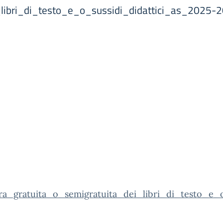
_libri_di_testo_e_o_sussidi_didattici_as_2025-
ura_gratuita_o_semigratuita_dei_libri_di_testo_e_