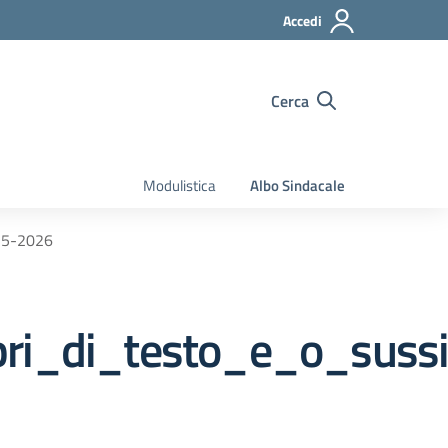
Accedi
Cerca
Modulistica
Albo Sindacale
025-2026
ibri_di_testo_e_o_suss