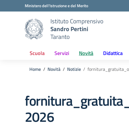
Vai ai contenuti
Vai al menu di navigazione
Vai al footer
Ministero dell'Istruzione e del Merito
Istituto Comprensivo
Sandro Pertini
Taranto
Scuola
Servizi
Novità
Didattica
Home
Novità
Notizie
fornitura_gratuita_
fornitura_gratuit
2026