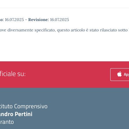
o:
16.07.2025
-
Revisione:
16.07.2025
ove diversamente specificato, questo articolo è stato rilasciato sott
iciale su:
App
tituto Comprensivo
ndro Pertini
aranto