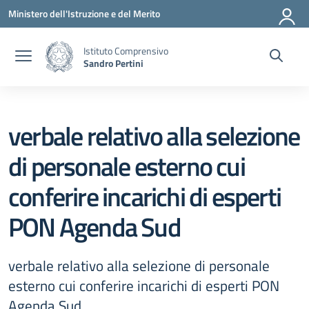
Vai ai contenuti
Vai al menu di navigazione
Vai al footer
Ministero dell'Istruzione e del Merito
Istituto Comprensivo
Sandro Pertini
verbale relativo alla selezione
di personale esterno cui
conferire incarichi di esperti
PON Agenda Sud
verbale relativo alla selezione di personale
esterno cui conferire incarichi di esperti PON
Agenda Sud