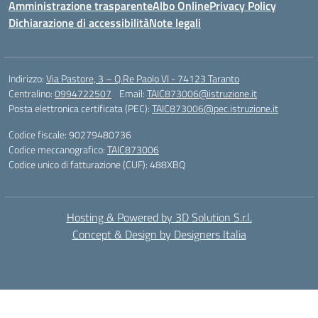
Amministrazione trasparente
Albo Online
Privacy Policy
Dichiarazione di accessibilità
Note legali
Indirizzo:
Via Pastore, 3 – Q.Re Paolo VI - 74123 Taranto
Centralino:
0994722507
Email:
TAIC873006@istruzione.it
Posta elettronica certificata (PEC):
TAIC873006@pec.istruzione.it
Codice fiscale: 90279480736
Codice meccanografico:
TAIC873006
Codice unico di fatturazione (CUF): 488XBQ
Hosting & Powered by 3D Solution S.r.l.
Concept & Design by Designers Italia