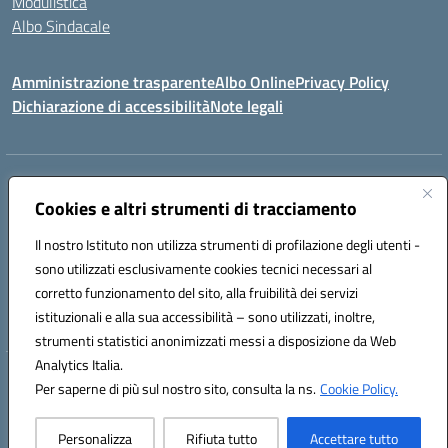
Modulistica
Albo Sindacale
Amministrazione trasparente
Albo Online
Privacy Policy
Dichiarazione di accessibilità
Note legali
Indirizzo:
Via Pastore, 3 – Q.Re Paolo VI - 74123 Taranto
Centralino:
Cookies e altri strumenti di tracciamento
0994722507
Email:
TAIC873006@istruzione.it
Posta elettronica certificata (PEC):
TAIC873006@pec.istruzione.it
Il nostro Istituto non utilizza strumenti di profilazione degli utenti -
Codice fiscale: 90279480736
sono utilizzati esclusivamente cookies tecnici necessari al
Codice meccanografico:
TAIC873006
corretto funzionamento del sito, alla fruibilità dei servizi
Codice unico di fatturazione (CUF): 488XBQ
istituzionali e alla sua accessibilità – sono utilizzati, inoltre,
strumenti statistici anonimizzati messi a disposizione da Web
Analytics Italia.
Hosting & Powered by 3D Solution S.r.l.
Per saperne di più sul nostro sito, consulta la ns.
Cookie Policy.
Concept & Design by Designers Italia
Personalizza
Rifiuta tutto
Accettare tutto