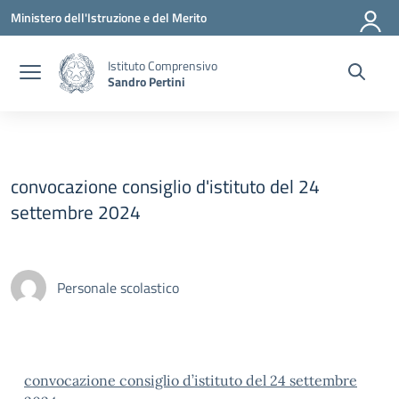
Vai ai contenuti
Vai al menu di navigazione
Vai al footer
Ministero dell'Istruzione e del Merito
Istituto Comprensivo
Sandro Pertini
convocazione consiglio d'istituto del 24
settembre 2024
Personale scolastico
convocazione consiglio d’istituto del 24 settembre