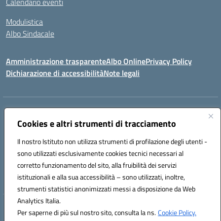
Calendario eventi
Modulistica
Albo Sindacale
Amministrazione trasparente
Albo Online
Privacy Policy
Dichiarazione di accessibilità
Note legali
Indirizzo:
Via Pastore, 3 – Q.Re Paolo VI - 74123 Taranto
Centralino:
Cookies e altri strumenti di tracciamento
0994722507
Email:
TAIC873006@istruzione.it
Posta elettronica certificata (PEC):
TAIC873006@pec.istruzione.it
Il nostro Istituto non utilizza strumenti di profilazione degli utenti -
Codice fiscale: 90279480736
sono utilizzati esclusivamente cookies tecnici necessari al
Codice meccanografico:
TAIC873006
corretto funzionamento del sito, alla fruibilità dei servizi
Codice unico di fatturazione (CUF): 488XBQ
istituzionali e alla sua accessibilità – sono utilizzati, inoltre,
strumenti statistici anonimizzati messi a disposizione da Web
Analytics Italia.
Hosting & Powered by 3D Solution S.r.l.
Per saperne di più sul nostro sito, consulta la ns.
Cookie Policy.
Concept & Design by Designers Italia