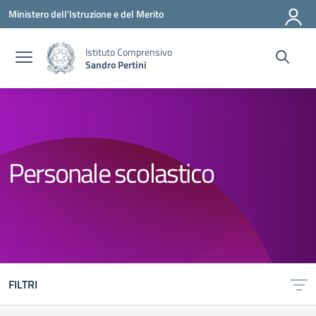
Vai ai contenuti
Vai al menu di navigazione
Vai al footer
Ministero dell'Istruzione e del Merito
Istituto Comprensivo
Sandro Pertini
Personale scolastico
FILTRI