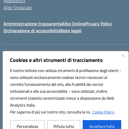
Modulistica
Albo Sindacale
Amministrazione trasparente
Albo Online
Privacy Policy
Dichiarazione di accessibilità
Note legali
Indirizzo:
Via Pastore, 3 – Q.Re Paolo VI - 74123 Taranto
Centralino:
Cookies e altri strumenti di tracciamento
0994722507
Email:
TAIC873006@istruzione.it
Posta elettronica certificata (PEC):
TAIC873006@pec.istruzione.it
Il nostro Istituto non utilizza strumenti di profilazione degli utenti -
Codice fiscale: 90279480736
sono utilizzati esclusivamente cookies tecnici necessari al
Codice meccanografico:
TAIC873006
corretto funzionamento del sito, alla fruibilità dei servizi
Codice unico di fatturazione (CUF): 488XBQ
istituzionali e alla sua accessibilità – sono utilizzati, inoltre,
strumenti statistici anonimizzati messi a disposizione da Web
Analytics Italia.
Hosting & Powered by 3D Solution S.r.l.
Per saperne di più sul nostro sito, consulta la ns.
Cookie Policy.
Concept & Design by Designers Italia
Personalizza
Rifiuta tutto
Accettare tutto