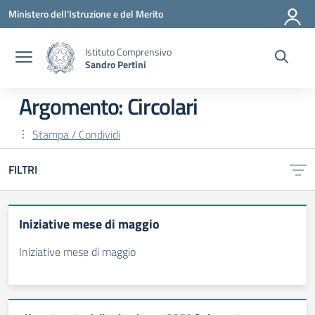
Vai ai contenuti
Vai al menu di navigazione
Vai al footer
Ministero dell'Istruzione e del Merito
Istituto Comprensivo
Sandro Pertini
Argomento: Circolari
Stampa / Condividi
FILTRI
Iniziative mese di maggio
Iniziative mese di maggio