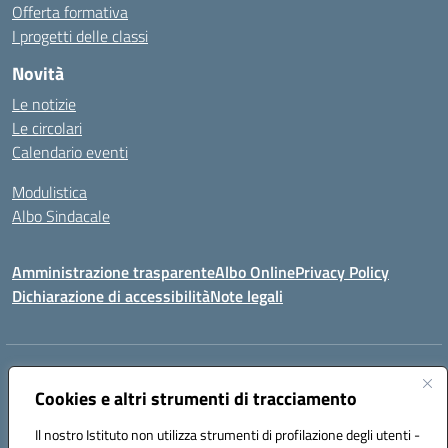
Offerta formativa
I progetti delle classi
Novità
Le notizie
Le circolari
Calendario eventi
Modulistica
Albo Sindacale
Amministrazione trasparente
Albo Online
Privacy Policy
Dichiarazione di accessibilità
Note legali
Indirizzo:
Via Pastore, 3 – Q.Re Paolo VI - 74123 Taranto
Centralino:
Cookies e altri strumenti di tracciamento
0994722507
Email:
TAIC873006@istruzione.it
Posta elettronica certificata (PEC):
TAIC873006@pec.istruzione.it
Il nostro Istituto non utilizza strumenti di profilazione degli utenti -