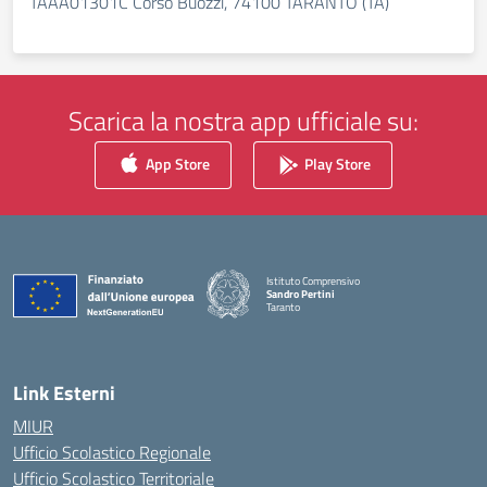
TAAA01301C Corso Buozzi, 74100 TARANTO (TA)
Scarica la nostra app ufficiale su:
App Store
Play Store
Istituto Comprensivo
Sandro Pertini
Taranto
— Visita la pagina iniziale della scuola
Link Esterni
MIUR
Ufficio Scolastico Regionale
Ufficio Scolastico Territoriale