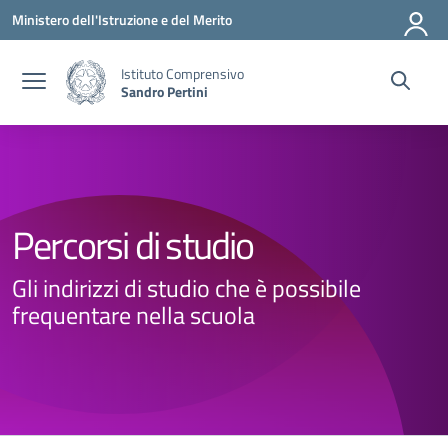
Vai ai contenuti
Vai al menu di navigazione
Vai al footer
Ministero dell'Istruzione e del Merito
Istituto Comprensivo
Sandro Pertini
Percorsi di studio
Gli indirizzi di studio che è possibile
frequentare nella scuola