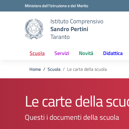
Vai ai contenuti
Vai al menu di navigazione
Vai al footer
Ministero dell'Istruzione e del Merito
Istituto Comprensivo
Sandro Pertini
Taranto
Scuola
Servizi
Novità
Didattica
Home
Scuola
Le carte della scuola
Le carte della scu
Questi i documenti della scuola