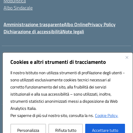
Modulistica
Albo Sindacale
Amministrazione trasparente
Albo Online
Privacy Policy
Dichiarazione di accessibilità
Note legali
Indirizzo:
Via Pastore, 3 – Q.Re Paolo VI - 74123 Taranto
Centralino:
Cookies e altri strumenti di tracciamento
0994722507
Email:
TAIC873006@istruzione.it
Posta elettronica certificata (PEC):
TAIC873006@pec.istruzione.it
Il nostro Istituto non utilizza strumenti di profilazione degli utenti -
Codice fiscale: 90279480736
sono utilizzati esclusivamente cookies tecnici necessari al
Codice meccanografico:
TAIC873006
corretto funzionamento del sito, alla fruibilità dei servizi
Codice unico di fatturazione (CUF): 488XBQ
istituzionali e alla sua accessibilità – sono utilizzati, inoltre,
strumenti statistici anonimizzati messi a disposizione da Web
Analytics Italia.
Hosting & Powered by 3D Solution S.r.l.
Per saperne di più sul nostro sito, consulta la ns.
Cookie Policy.
Concept & Design by Designers Italia
Personalizza
Rifiuta tutto
Accettare tutto