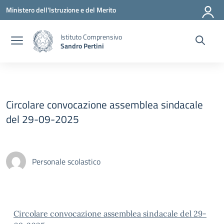
Vai ai contenuti
Vai al menu di navigazione
Vai al footer
Ministero dell'Istruzione e del Merito
Istituto Comprensivo
Sandro Pertini
Circolare convocazione assemblea sindacale
del 29-09-2025
Personale scolastico
Circolare convocazione assemblea sindacale del 29-