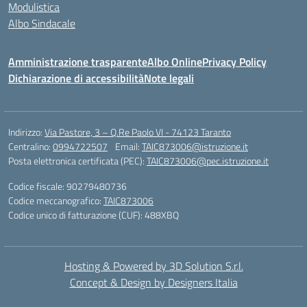
Modulistica
Albo Sindacale
Amministrazione trasparente
Albo Online
Privacy Policy
Dichiarazione di accessibilità
Note legali
Indirizzo:
Via Pastore, 3 – Q.Re Paolo VI - 74123 Taranto
Centralino:
0994722507
Email:
TAIC873006@istruzione.it
Posta elettronica certificata (PEC):
TAIC873006@pec.istruzione.it
Codice fiscale: 90279480736
Codice meccanografico:
TAIC873006
Codice unico di fatturazione (CUF): 488XBQ
Hosting & Powered by 3D Solution S.r.l.
Concept & Design by Designers Italia