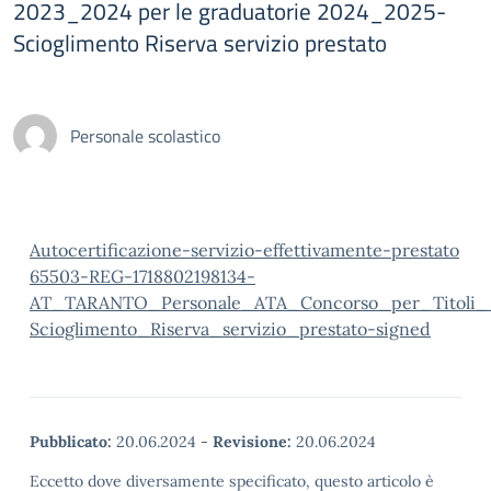
2023_2024 per le graduatorie 2024_2025-
Scioglimento Riserva servizio prestato
Personale scolastico
Autocertificazione-servizio-effettivamente-prestato
65503-REG-1718802198134-
AT_TARANTO_Personale_ATA_Concorso_per_Titoli_
Scioglimento_Riserva_servizio_prestato-signed
Pubblicato:
20.06.2024
-
Revisione:
20.06.2024
Eccetto dove diversamente specificato, questo articolo è