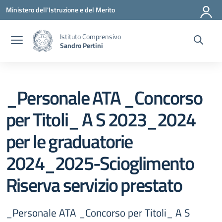
Vai ai contenuti
Vai al menu di navigazione
Vai al footer
Ministero dell'Istruzione e del Merito
Istituto Comprensivo
Sandro Pertini
_Personale ATA _Concorso
per Titoli_ A S 2023_2024
per le graduatorie
2024_2025-Scioglimento
Riserva servizio prestato
_Personale ATA _Concorso per Titoli_ A S