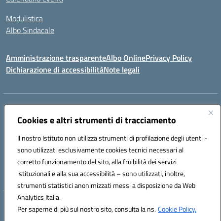
Modulistica
Albo Sindacale
Amministrazione trasparente
Albo Online
Privacy Policy
Dichiarazione di accessibilità
Note legali
Indirizzo:
Via Pastore, 3 – Q.Re Paolo VI - 74123 Taranto
Centralino:
Cookies e altri strumenti di tracciamento
0994722507
Email:
TAIC873006@istruzione.it
Posta elettronica certificata (PEC):
TAIC873006@pec.istruzione.it
Il nostro Istituto non utilizza strumenti di profilazione degli utenti -
Codice fiscale: 90279480736
sono utilizzati esclusivamente cookies tecnici necessari al
Codice meccanografico:
TAIC873006
corretto funzionamento del sito, alla fruibilità dei servizi
Codice unico di fatturazione (CUF): 488XBQ
istituzionali e alla sua accessibilità – sono utilizzati, inoltre,
strumenti statistici anonimizzati messi a disposizione da Web
Analytics Italia.
Hosting & Powered by 3D Solution S.r.l.
Per saperne di più sul nostro sito, consulta la ns.
Cookie Policy.
Concept & Design by Designers Italia