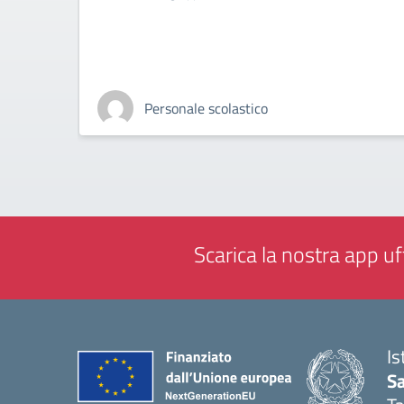
Personale scolastico
Scarica la nostra app uff
Is
Sa