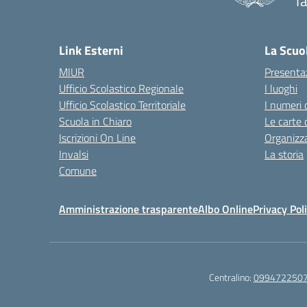
T
— 
Link Esterni
La Scuo
MIUR
Presenta
Ufficio Scolastico Regionale
I luoghi
Ufficio Scolastico Territoriale
I numeri 
Scuola in Chiaro
Le carte 
Iscrizioni On Line
Organizz
Invalsi
La storia
Comune
Amministrazione trasparente
Albo Online
Privacy Pol
Centralino:
099472250