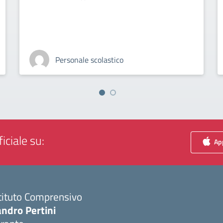
Personale scolastico
iciale su:
App
tituto Comprensivo
ndro Pertini