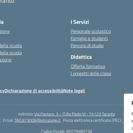
aranto
Visita la pagina iniziale della scuola
la
I Servizi
zione
Personale scolastico
Famiglie e studenti
della scuola
Percorsi di studio
della scuola
Didattica
azione
Offerta formativa
I progetti delle classi
icy
Dichiarazione di accessibilità
Note legali
Indirizzo:
Via Pastore, 3 – Q.Re Paolo VI - 74123 Taranto
7
Email:
TAIC873006@istruzione.it
Posta elettronica certificata (PEC):
TAIC8
Codice fiscale: 90279480736