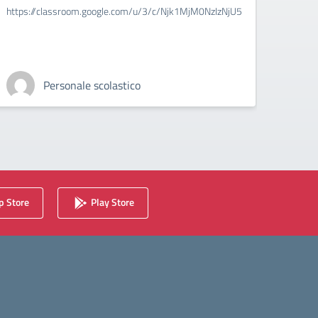
cont
https://classroom.google.com/u/3/c/Njk1MjM0NzIzNjU5
Ambito
time e
Personale scolastico
 Store
Play Store