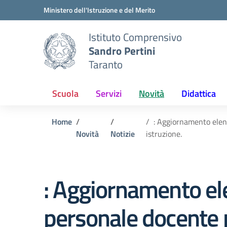
Vai ai contenuti
Vai al menu di navigazione
Vai al footer
Ministero dell'Istruzione e del Merito
Istituto Comprensivo
Sandro Pertini
Taranto
Scuola
Servizi
Novità
Didattica
Home
: Aggiornamento elenc
Novità
Notizie
istruzione.
: Aggiornamento ele
personale docente 