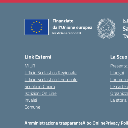
Is
Sa
T
— 
Link Esterni
La Scuo
MIUR
Presenta
Ufficio Scolastico Regionale
I luoghi
Ufficio Scolastico Territoriale
I numeri 
Scuola in Chiaro
Le carte 
Iscrizioni On Line
Organizz
Invalsi
La storia
Comune
Amministrazione trasparente
Albo Online
Privacy Pol