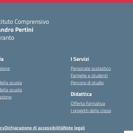
tituto Comprensivo
ndro Pertini
aranto
Visita la pagina iniziale della scuola
la
I Servizi
zione
Personale scolastico
Famiglie e studenti
della scuola
Percorsi di studio
della scuola
Didattica
azione
Offerta formativa
I progetti delle classi
icy
Dichiarazione di accessibilità
Note legali