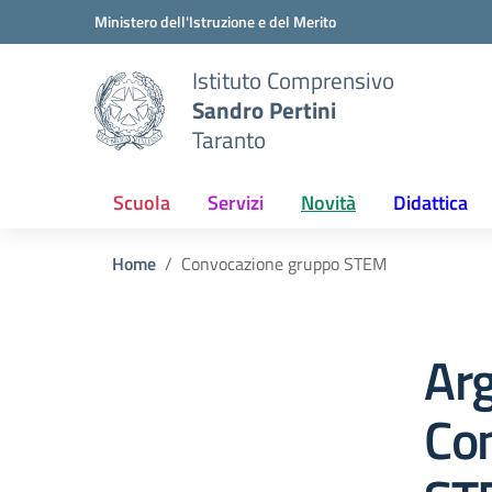
Vai ai contenuti
Vai al menu di navigazione
Vai al footer
Ministero dell'Istruzione e del Merito
Istituto Comprensivo
Sandro Pertini
Taranto
Scuola
Servizi
Novità
Didattica
Home
Convocazione gruppo STEM
Ar
Co