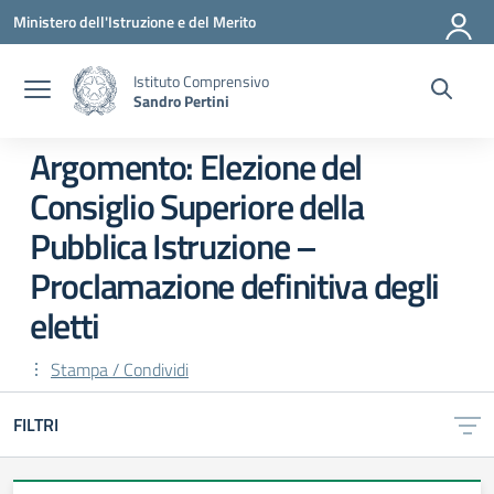
Vai ai contenuti
Vai al menu di navigazione
Vai al footer
Ministero dell'Istruzione e del Merito
Istituto Comprensivo
Sandro Pertini
Argomento: Elezione del
Consiglio Superiore della
Pubblica Istruzione –
Proclamazione definitiva degli
eletti
Stampa / Condividi
FILTRI