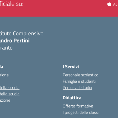
iciale su:
App
tituto Comprensivo
ndro Pertini
aranto
Visita la pagina iniziale della scuola
la
I Servizi
zione
Personale scolastico
Famiglie e studenti
della scuola
Percorsi di studio
della scuola
Didattica
azione
Offerta formativa
I progetti delle classi