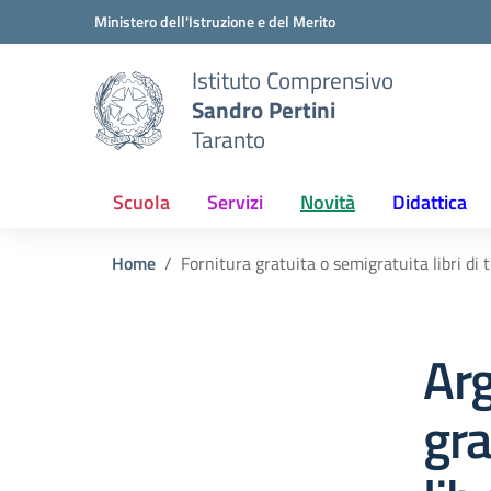
Vai ai contenuti
Vai al menu di navigazione
Vai al footer
Ministero dell'Istruzione e del Merito
Istituto Comprensivo
Sandro Pertini
Taranto
Scuola
Servizi
Novità
Didattica
Home
Fornitura gratuita o semigratuita libri di
Arg
gra