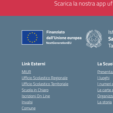
Scarica la nostra app uff
Is
Sa
T
— 
Link Esterni
La Scuo
MIUR
Presenta
Ufficio Scolastico Regionale
I luoghi
Ufficio Scolastico Territoriale
I numeri 
Scuola in Chiaro
Le carte 
Iscrizioni On Line
Organizz
Invalsi
La storia
Comune