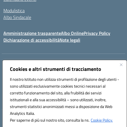
Modulistica
Albo Sindacale
Amministrazione trasparente
Albo Online
Privacy Policy
Dichiarazione di accessibilità
Note legali
Indirizzo:
Via Pastore, 3 – Q.Re Paolo VI - 74123 Taranto
Centralino:
Cookies e altri strumenti di tracciamento
0994722507
Email:
TAIC873006@istruzione.it
Posta elettronica certificata (PEC):
TAIC873006@pec.istruzione.it
Il nostro Istituto non utilizza strumenti di profilazione degli utenti -
Codice fiscale: 90279480736
sono utilizzati esclusivamente cookies tecnici necessari al
Codice meccanografico:
TAIC873006
corretto funzionamento del sito, alla fruibilità dei servizi
Codice unico di fatturazione (CUF): 488XBQ
istituzionali e alla sua accessibilità – sono utilizzati, inoltre,
strumenti statistici anonimizzati messi a disposizione da Web
Analytics Italia.
Hosting & Powered by 3D Solution S.r.l.
Per saperne di più sul nostro sito, consulta la ns.
Cookie Policy.
Concept & Design by Designers Italia