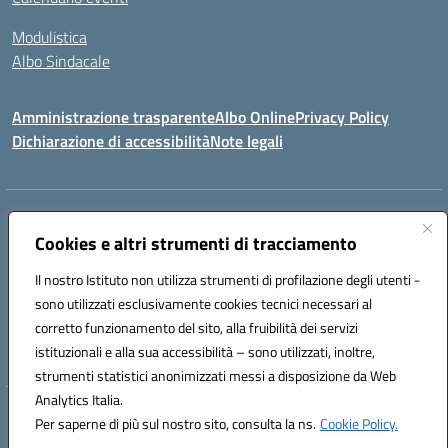
Modulistica
Albo Sindacale
Amministrazione trasparente
Albo Online
Privacy Policy
Dichiarazione di accessibilità
Note legali
Indirizzo:
Via Pastore, 3 – Q.Re Paolo VI - 74123 Taranto
Centralino:
Cookies e altri strumenti di tracciamento
0994722507
Email:
TAIC873006@istruzione.it
Posta elettronica certificata (PEC):
TAIC873006@pec.istruzione.it
Il nostro Istituto non utilizza strumenti di profilazione degli utenti -
Codice fiscale: 90279480736
sono utilizzati esclusivamente cookies tecnici necessari al
Codice meccanografico:
TAIC873006
corretto funzionamento del sito, alla fruibilità dei servizi
Codice unico di fatturazione (CUF): 488XBQ
istituzionali e alla sua accessibilità – sono utilizzati, inoltre,
strumenti statistici anonimizzati messi a disposizione da Web
Analytics Italia.
Hosting & Powered by 3D Solution S.r.l.
Per saperne di più sul nostro sito, consulta la ns.
Cookie Policy.
Concept & Design by Designers Italia