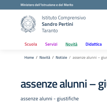
Vai ai contenuti
Vai al menu di navigazione
Vai al footer
Ministero dell'Istruzione e del Merito
Istituto Comprensivo
Sandro Pertini
Taranto
Scuola
Servizi
Novità
Didattica
Home
Novità
Notizie
assenze alunni – gius
assenze alunni – gi
assenze alunni - giustifiche