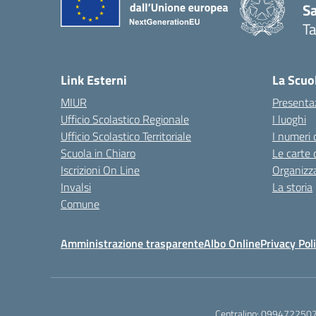
Sa
T
— 
Link Esterni
La Scuo
MIUR
Presenta
Ufficio Scolastico Regionale
I luoghi
Ufficio Scolastico Territoriale
I numeri 
Scuola in Chiaro
Le carte 
Iscrizioni On Line
Organizz
Invalsi
La storia
Comune
Amministrazione trasparente
Albo Online
Privacy Pol
Centralino:
099472250