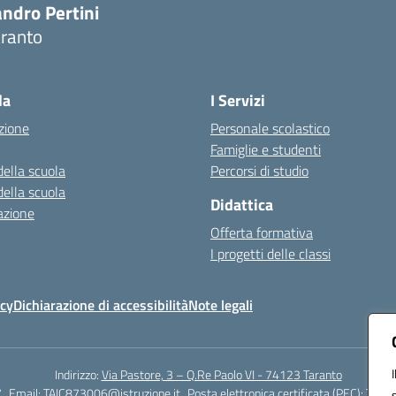
ndro Pertini
aranto
Visita la pagina iniziale della scuola
la
I Servizi
zione
Personale scolastico
Famiglie e studenti
della scuola
Percorsi di studio
della scuola
Didattica
azione
Offerta formativa
I progetti delle classi
icy
Dichiarazione di accessibilità
Note legali
Indirizzo:
Via Pastore, 3 – Q.Re Paolo VI - 74123 Taranto
7
Email:
TAIC873006@istruzione.it
Posta elettronica certificata (PEC):
TAIC8