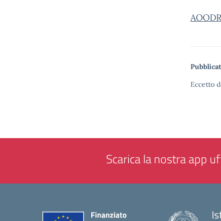
AOODRP
Pubblicat
Eccetto d
Scarica la nostra app uff
Is