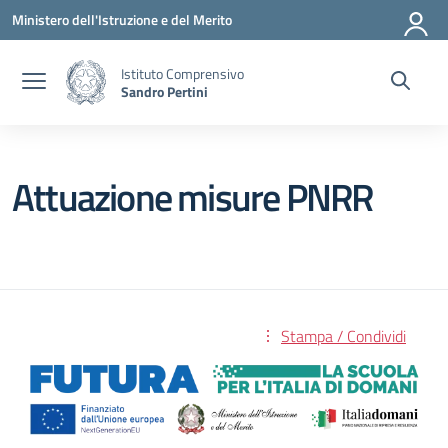
Vai ai contenuti
Vai al menu di navigazione
Vai al footer
Ministero dell'Istruzione e del Merito
Istituto Comprensivo
Sandro Pertini
Attuazione misure PNRR
Stampa / Condividi