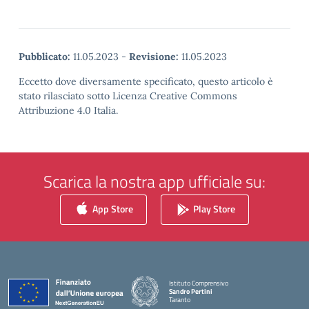
Pubblicato:
11.05.2023
-
Revisione:
11.05.2023
Eccetto dove diversamente specificato, questo articolo è
stato rilasciato sotto Licenza Creative Commons
Attribuzione 4.0 Italia.
Scarica la nostra app ufficiale su:
App Store
Play Store
Istituto Comprensivo
Sandro Pertini
Taranto
— Visita la pagina iniziale della scuola