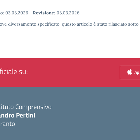
o:
03.03.2026
-
Revisione:
03.03.2026
ove diversamente specificato, questo articolo è stato rilasciato sott
iciale su:
App
tituto Comprensivo
ndro Pertini
aranto
Visita la pagina iniziale della scuola