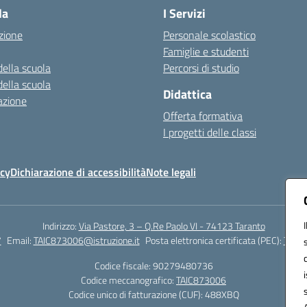
la
I Servizi
zione
Personale scolastico
Famiglie e studenti
della scuola
Percorsi di studio
della scuola
Didattica
azione
Offerta formativa
I progetti delle classi
icy
Dichiarazione di accessibilità
Note legali
Indirizzo:
Via Pastore, 3 – Q.Re Paolo VI - 74123 Taranto
7
Email:
TAIC873006@istruzione.it
Posta elettronica certificata (PEC):
TAIC8
Codice fiscale: 90279480736
Codice meccanografico:
TAIC873006
Codice unico di fatturazione (CUF): 488XBQ