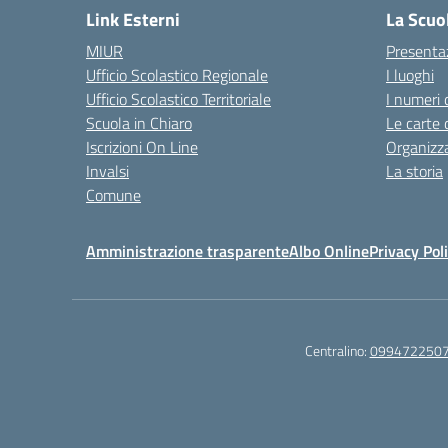
Link Esterni
La Scuo
MIUR
Presenta
Ufficio Scolastico Regionale
I luoghi
Ufficio Scolastico Territoriale
I numeri 
Scuola in Chiaro
Le carte 
Iscrizioni On Line
Organizz
Invalsi
La storia
Comune
Amministrazione trasparente
Albo Online
Privacy Pol
Centralino:
099472250