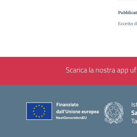
Pubblicat
Eccetto d
Scarica la nostra app uff
Is
Sa
T
— 