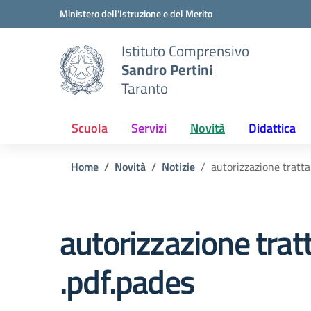
Vai ai contenuti
Vai al menu di navigazione
Vai al footer
Ministero dell'Istruzione e del Merito
Istituto Comprensivo
Sandro Pertini
Taranto
Scuola
Servizi
Novità
Didattica
Home
Novità
Notizie
autorizzazione tratta
autorizzazione trat
.pdf.pades