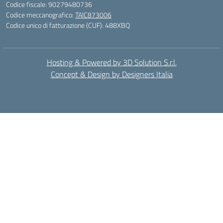
Codice fiscale: 90279480736
Codice meccanografico:
TAIC873006
Codice unico di fatturazione (CUF): 488XBQ
Hosting & Powered by 3D Solution S.r.l.
Concept & Design by Designers Italia