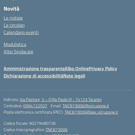
Novità
Le notizie
Le circolari
Calendario eventi
Modulistica
Albo Sindacale
Amministrazione trasparente
Albo Online
Privacy Policy
Dichiarazione di accessibilità
Note legali
Indirizzo:
Via Pastore, 3 – Q.Re Paolo VI - 74123 Taranto
Centralino:
0994722507
Email:
TAIC873006@istruzione.it
Posta elettronica certificata (PEC):
TAIC873006@pec.istruzione.it
Codice fiscale: 90279480736
Codice meccanografico:
TAIC873006