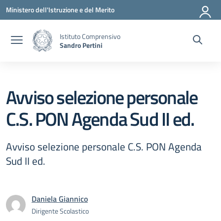
Vai ai contenuti
Vai al menu di navigazione
Vai al footer
Ministero dell'Istruzione e del Merito
Istituto Comprensivo
Sandro Pertini
Avviso selezione personale
C.S. PON Agenda Sud II ed.
Avviso selezione personale C.S. PON Agenda
Sud II ed.
Daniela Giannico
Dirigente Scolastico