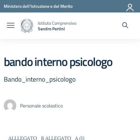
Vai ai contenuti
Vai al menu di navigazione
Vai al footer
Ministero dell'Istruzione e del Merito
Istituto Comprensivo
Sandro Pertini
bando interno psicologo
Bando_interno_psicologo
Personale scolastico
ALLLEGATO_B
ALLEGATO_A (1)