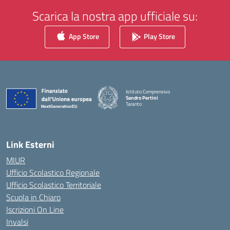
Scarica la nostra app ufficiale su:
App Store
Play Store
Istituto Comprensivo
Sandro Pertini
Taranto
— Visita la pagina iniziale della scuola
Link Esterni
MIUR
Ufficio Scolastico Regionale
Ufficio Scolastico Territoriale
Scuola in Chiaro
Iscrizioni On Line
Invalsi