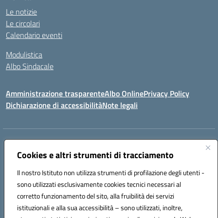
Le notizie
Le circolari
Calendario eventi
Modulistica
Albo Sindacale
Amministrazione trasparente
Albo Online
Privacy Policy
Dichiarazione di accessibilità
Note legali
Indirizzo:
Via Pastore, 3 – Q.Re Paolo VI - 74123 Taranto
Centralino:
Cookies e altri strumenti di tracciamento
0994722507
Email:
TAIC873006@istruzione.it
Posta elettronica certificata (PEC):
TAIC873006@pec.istruzione.it
Il nostro Istituto non utilizza strumenti di profilazione degli utenti -
Codice fiscale: 90279480736
sono utilizzati esclusivamente cookies tecnici necessari al
Codice meccanografico:
TAIC873006
corretto funzionamento del sito, alla fruibilità dei servizi
Codice unico di fatturazione (CUF): 488XBQ
istituzionali e alla sua accessibilità – sono utilizzati, inoltre,