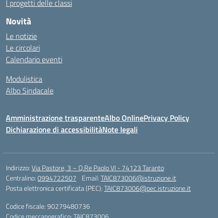
I progetti delle classi
Novità
Le notizie
Le circolari
Calendario eventi
Modulistica
Albo Sindacale
Amministrazione trasparente
Albo Online
Privacy Policy
Dichiarazione di accessibilità
Note legali
Indirizzo:
Via Pastore, 3 – Q.Re Paolo VI - 74123 Taranto
Centralino:
0994722507
Email:
TAIC873006@istruzione.it
Posta elettronica certificata (PEC):
TAIC873006@pec.istruzione.it
Codice fiscale: 90279480736
Codice meccanografico:
TAIC873006