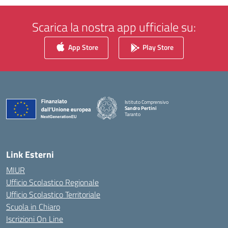
Scarica la nostra app ufficiale su:
App Store
Play Store
Istituto Comprensivo
Sandro Pertini
Taranto
— Visita la pagina iniziale della scuola
Link Esterni
MIUR
Ufficio Scolastico Regionale
Ufficio Scolastico Territoriale
Scuola in Chiaro
Iscrizioni On Line