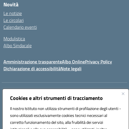
Novità
Le notizie
Le circolari
Calendario eventi
Modulistica
Albo Sindacale
Amministrazione trasparente
Albo Online
Privacy Policy
Dichiarazione di accessibilità
Note legali
Indirizzo:
Via Pastore, 3 – Q.Re Paolo VI - 74123 Taranto
Centralino:
Cookies e altri strumenti di tracciamento
0994722507
Email:
TAIC873006@istruzione.it
Posta elettronica certificata (PEC):
TAIC873006@pec.istruzione.it
Il nostro Istituto non utilizza strumenti di profilazione degli utenti -
Codice fiscale: 90279480736
sono utilizzati esclusivamente cookies tecnici necessari al
Codice meccanografico:
TAIC873006
corretto funzionamento del sito, alla fruibilità dei servizi
Codice unico di fatturazione (CUF): 488XBQ