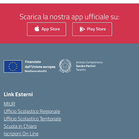
Scarica la nostra app ufficiale su:
App Store
Play Store
Istituto Comprensivo
Sandro Pertini
Taranto
— Visita la pagina iniziale della scuola
Link Esterni
MIUR
Ufficio Scolastico Regionale
Ufficio Scolastico Territoriale
Scuola in Chiaro
Iscrizioni On Line