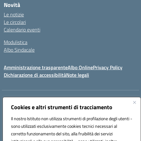
Novità
Le notizie
Le circolari
Calendario eventi
Modulistica
Albo Sindacale
Amministrazione trasparente
Albo Online
Privacy Policy
Dichiarazione di accessibilità
Note legali
Indirizzo:
Via Pastore, 3 – Q.Re Paolo VI - 74123 Taranto
Centralino:
Cookies e altri strumenti di tracciamento
0994722507
Email:
TAIC873006@istruzione.it
Posta elettronica certificata (PEC):
TAIC873006@pec.istruzione.it
Il nostro Istituto non utilizza strumenti di profilazione degli utenti -
Codice fiscale: 90279480736
sono utilizzati esclusivamente cookies tecnici necessari al
Codice meccanografico:
TAIC873006
corretto funzionamento del sito, alla fruibilità dei servizi
Codice unico di fatturazione (CUF): 488XBQ