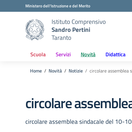
Vai ai contenuti
Vai al menu di navigazione
Vai al footer
Ministero dell'Istruzione e del Merito
Istituto Comprensivo
Sandro Pertini
Taranto
Scuola
Servizi
Novità
Didattica
Home
Novità
Notizie
circolare assemblea 
circolare assemble
circolare assemblea sindacale del 10-10