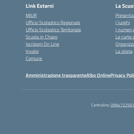
Link Esterni
La Scuo
MIUR
Presenta
Ufficio Scolastico Regionale
I luoghi
Ufficio Scolastico Territoriale
I numeri 
Scuola in Chiaro
Le carte 
Iscrizioni On Line
Organizz
Invalsi
La storia
Comune
Amministrazione trasparente
Albo Online
Privacy Pol
Centralino:
099472250