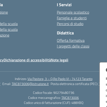
la
I Servizi
zione
Personale scolastico
Famiglie e studenti
della scuola
Percorsi di studio
della scuola
Didattica
azione
Offerta formativa
I progetti delle classi
icy
Dichiarazione di accessibilità
Note legali
Indirizzo:
Via Pastore, 3 – Q.Re Paolo VI - 74123 Taranto
7
Email:
TAIC873006@istruzione.it
Posta elettronica certificata (PEC):
TAIC8
Codice fiscale: 90279480736
Codice meccanografico:
TAIC873006
Codice unico di fatturazione (CUF): 488XBQ