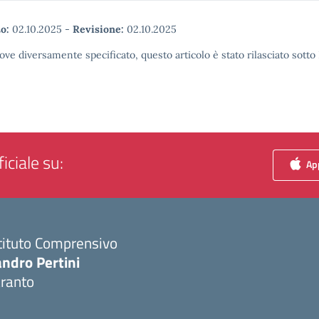
o:
02.10.2025
-
Revisione:
02.10.2025
ove diversamente specificato, questo articolo è stato rilasciato sott
iciale su:
App
tituto Comprensivo
ndro Pertini
aranto
Visita la pagina iniziale della scuola