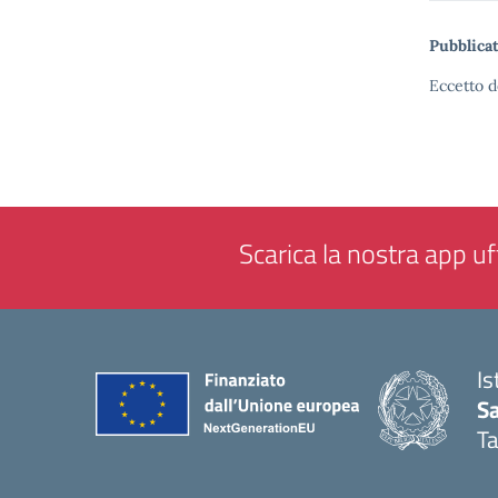
Pubblicat
Eccetto d
Scarica la nostra app uff
Is
Sa
T
— 