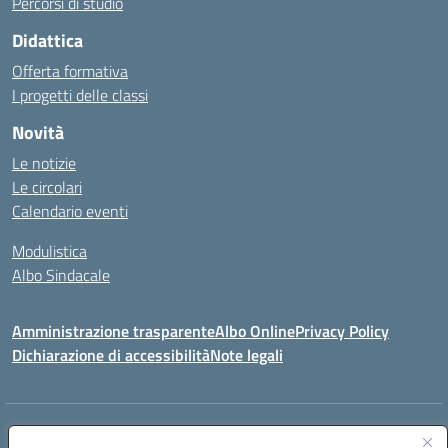
Percorsi di studio
Didattica
Offerta formativa
I progetti delle classi
Novità
Le notizie
Le circolari
Calendario eventi
Modulistica
Albo Sindacale
Amministrazione trasparente
Albo Online
Privacy Policy
Dichiarazione di accessibilità
Note legali
Indirizzo:
Via Pastore, 3 – Q.Re Paolo VI - 74123 Taranto