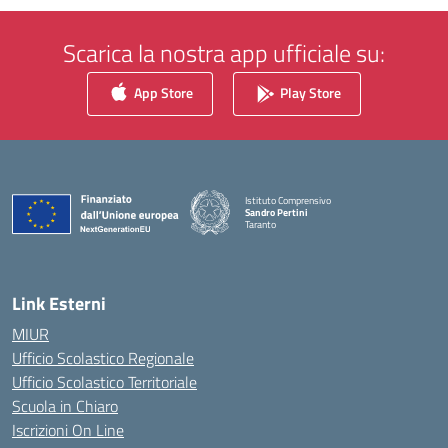
Scarica la nostra app ufficiale su:
App Store
Play Store
Istituto Comprensivo
Sandro Pertini
Taranto
— Visita la pagina iniziale della scuola
Link Esterni
MIUR
Ufficio Scolastico Regionale
Ufficio Scolastico Territoriale
Scuola in Chiaro
Iscrizioni On Line