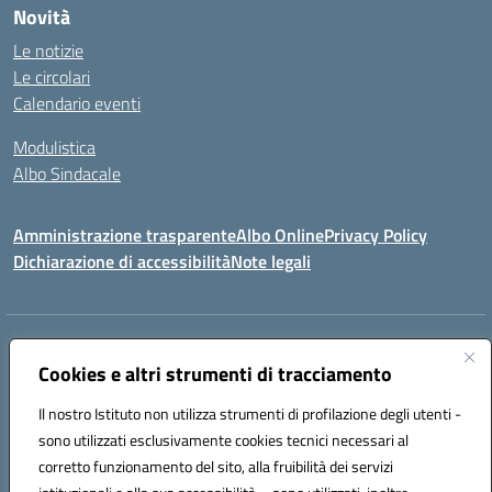
Novità
Le notizie
Le circolari
Calendario eventi
Modulistica
Albo Sindacale
Amministrazione trasparente
Albo Online
Privacy Policy
Dichiarazione di accessibilità
Note legali
Indirizzo:
Via Pastore, 3 – Q.Re Paolo VI - 74123 Taranto
Centralino:
Cookies e altri strumenti di tracciamento
0994722507
Email:
TAIC873006@istruzione.it
Posta elettronica certificata (PEC):
TAIC873006@pec.istruzione.it
Il nostro Istituto non utilizza strumenti di profilazione degli utenti -
Codice fiscale: 90279480736
sono utilizzati esclusivamente cookies tecnici necessari al
Codice meccanografico:
TAIC873006
corretto funzionamento del sito, alla fruibilità dei servizi
Codice unico di fatturazione (CUF): 488XBQ