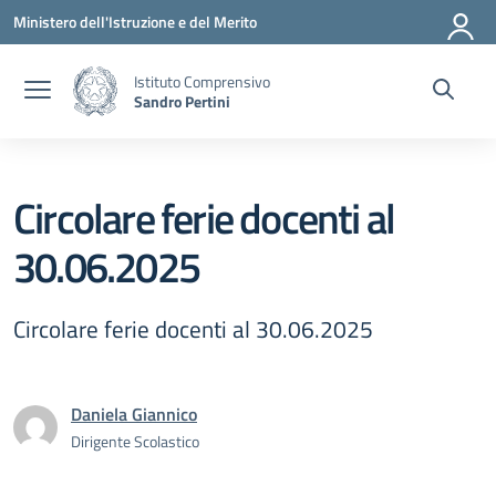
Vai ai contenuti
Vai al menu di navigazione
Vai al footer
Ministero dell'Istruzione e del Merito
Istituto Comprensivo
Sandro Pertini
Circolare ferie docenti al
30.06.2025
Circolare ferie docenti al 30.06.2025
Daniela Giannico
Dirigente Scolastico