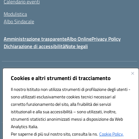
Calendario eventi
Modulistica
Albo Sindacale
Amministrazione trasparente
Albo Online
Privacy Policy
Dichiarazione di accessibilità
Note legali
Indirizzo:
Via Pastore, 3 – Q.Re Paolo VI - 74123 Taranto
Centralino:
Cookies e altri strumenti di tracciamento
0994722507
Email:
TAIC873006@istruzione.it
Posta elettronica certificata (PEC):
TAIC873006@pec.istruzione.it
Il nostro Istituto non utilizza strumenti di profilazione degli utenti -
Codice fiscale: 90279480736
sono utilizzati esclusivamente cookies tecnici necessari al
Codice meccanografico:
TAIC873006
corretto funzionamento del sito, alla fruibilità dei servizi
Codice unico di fatturazione (CUF): 488XBQ
istituzionali e alla sua accessibilità – sono utilizzati, inoltre,
strumenti statistici anonimizzati messi a disposizione da Web
Analytics Italia.
Hosting & Powered by 3D Solution S.r.l.
Per saperne di più sul nostro sito, consulta la ns.
Cookie Policy.
Concept & Design by Designers Italia