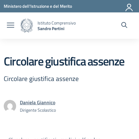
Vai ai contenuti
Vai al menu di navigazione
Vai al footer
Ministero dell'Istruzione e del Merito
Istituto Comprensivo
Sandro Pertini
Circolare giustifica assenze
Circolare giustifica assenze
Daniela Giannico
Dirigente Scolastico