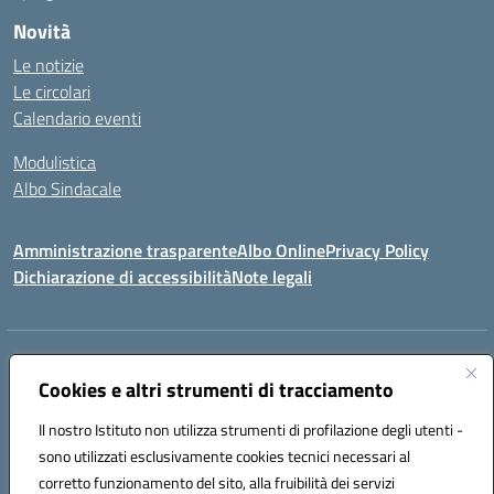
Novità
Le notizie
Le circolari
Calendario eventi
Modulistica
Albo Sindacale
Amministrazione trasparente
Albo Online
Privacy Policy
Dichiarazione di accessibilità
Note legali
Indirizzo:
Via Pastore, 3 – Q.Re Paolo VI - 74123 Taranto
Centralino:
Cookies e altri strumenti di tracciamento
0994722507
Email:
TAIC873006@istruzione.it
Posta elettronica certificata (PEC):
TAIC873006@pec.istruzione.it
Il nostro Istituto non utilizza strumenti di profilazione degli utenti -
Codice fiscale: 90279480736
sono utilizzati esclusivamente cookies tecnici necessari al
Codice meccanografico:
TAIC873006
corretto funzionamento del sito, alla fruibilità dei servizi