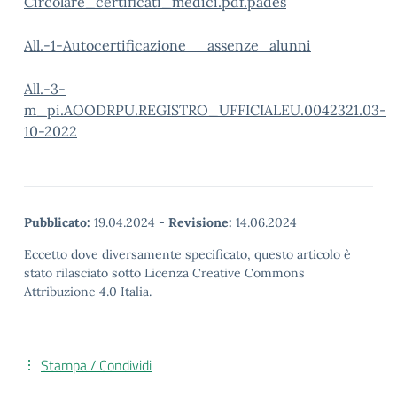
Circolare_certificati_medici.pdf.pades
All.-1-Autocertificazione__assenze_alunni
All.-3-
m_pi.AOODRPU.REGISTRO_UFFICIALEU.0042321.03-
10-2022
Pubblicato:
19.04.2024
-
Revisione:
14.06.2024
Eccetto dove diversamente specificato, questo articolo è
stato rilasciato sotto Licenza Creative Commons
Attribuzione 4.0 Italia.
Stampa / Condividi