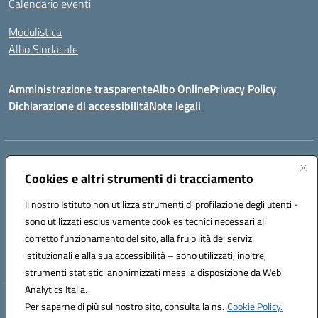
Calendario eventi
Modulistica
Albo Sindacale
Amministrazione trasparente
Albo Online
Privacy Policy
Dichiarazione di accessibilità
Note legali
Indirizzo:
Via Pastore, 3 – Q.Re Paolo VI - 74123 Taranto
Centralino:
Cookies e altri strumenti di tracciamento
0994722507
Email:
TAIC873006@istruzione.it
Posta elettronica certificata (PEC):
TAIC873006@pec.istruzione.it
Il nostro Istituto non utilizza strumenti di profilazione degli utenti -
Codice fiscale: 90279480736
sono utilizzati esclusivamente cookies tecnici necessari al
Codice meccanografico:
TAIC873006
corretto funzionamento del sito, alla fruibilità dei servizi
Codice unico di fatturazione (CUF): 488XBQ
istituzionali e alla sua accessibilità – sono utilizzati, inoltre,
strumenti statistici anonimizzati messi a disposizione da Web
Analytics Italia.
Hosting & Powered by 3D Solution S.r.l.
Per saperne di più sul nostro sito, consulta la ns.
Cookie Policy.
Concept & Design by Designers Italia