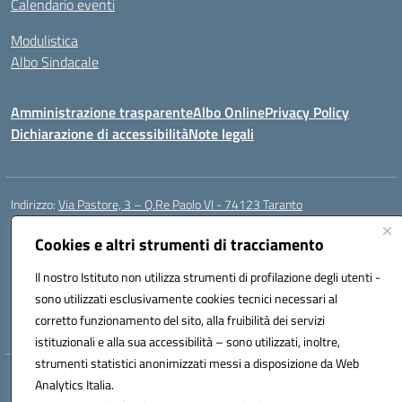
Calendario eventi
Modulistica
Albo Sindacale
Amministrazione trasparente
Albo Online
Privacy Policy
Dichiarazione di accessibilità
Note legali
Indirizzo:
Via Pastore, 3 – Q.Re Paolo VI - 74123 Taranto
Centralino:
0994722507
Email:
TAIC873006@istruzione.it
Posta elettronica certificata (PEC):
Cookies e altri strumenti di tracciamento
TAIC873006@pec.istruzione.it
Codice fiscale: 90279480736
Il nostro Istituto non utilizza strumenti di profilazione degli utenti -
Codice meccanografico:
TAIC873006
sono utilizzati esclusivamente cookies tecnici necessari al
Codice unico di fatturazione (CUF): 488XBQ
corretto funzionamento del sito, alla fruibilità dei servizi
istituzionali e alla sua accessibilità – sono utilizzati, inoltre,
strumenti statistici anonimizzati messi a disposizione da Web
Hosting & Powered by 3D Solution S.r.l.
Analytics Italia.
Concept & Design by Designers Italia