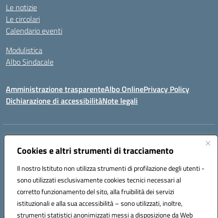
Le notizie
Le circolari
Calendario eventi
Modulistica
Albo Sindacale
Amministrazione trasparente
Albo Online
Privacy Policy
Dichiarazione di accessibilità
Note legali
Indirizzo:
Via Pastore, 3 – Q.Re Paolo VI - 74123 Taranto
Centralino:
Cookies e altri strumenti di tracciamento
0994722507
Email:
TAIC873006@istruzione.it
Posta elettronica certificata (PEC):
TAIC873006@pec.istruzione.it
Il nostro Istituto non utilizza strumenti di profilazione degli utenti -
Codice fiscale: 90279480736
sono utilizzati esclusivamente cookies tecnici necessari al
Codice meccanografico:
TAIC873006
corretto funzionamento del sito, alla fruibilità dei servizi
Codice unico di fatturazione (CUF): 488XBQ
istituzionali e alla sua accessibilità – sono utilizzati, inoltre,
strumenti statistici anonimizzati messi a disposizione da Web