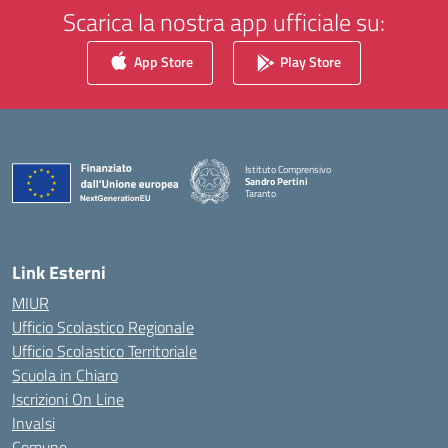
Scarica la nostra app ufficiale su:
App Store
Play Store
Istituto Comprensivo
Sandro Pertini
Taranto
— Visita la pagina iniziale della scuola
Link Esterni
MIUR
Ufficio Scolastico Regionale
Ufficio Scolastico Territoriale
Scuola in Chiaro
Iscrizioni On Line
Invalsi
Comune