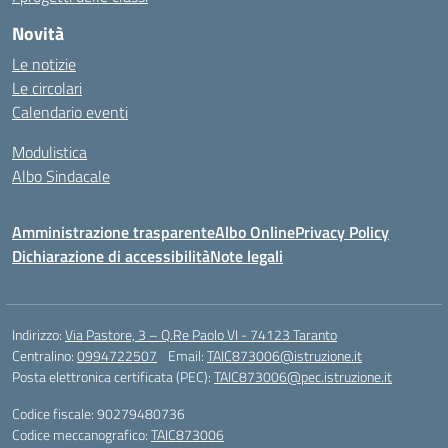
Novità
Le notizie
Le circolari
Calendario eventi
Modulistica
Albo Sindacale
Amministrazione trasparente
Albo Online
Privacy Policy
Dichiarazione di accessibilità
Note legali
Indirizzo:
Via Pastore, 3 – Q.Re Paolo VI - 74123 Taranto
Centralino:
0994722507
Email:
TAIC873006@istruzione.it
Posta elettronica certificata (PEC):
TAIC873006@pec.istruzione.it
Codice fiscale: 90279480736
Codice meccanografico:
TAIC873006