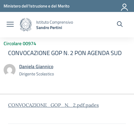
Vai ai contenuti
Vai al menu di navigazione
Vai al footer
Ministero dell'Istruzione e del Merito
Istituto Comprensivo
Sandro Pertini
Circolare 00974
CONVOCAZIONE GOP N. 2 PON AGENDA SUD
Daniela Giannico
Dirigente Scolastico
CONVOCAZIONE_GOP_N._2.pdf.pades