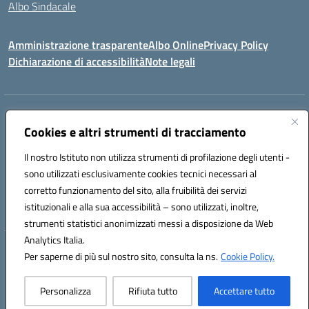
Albo Sindacale
Amministrazione trasparente
Albo Online
Privacy Policy
Dichiarazione di accessibilità
Note legali
Indirizzo:
Via Pastore, 3 – Q.Re Paolo VI - 74123 Taranto
Centralino:
Cookies e altri strumenti di tracciamento
0994722507
Email:
TAIC873006@istruzione.it
Posta elettronica certificata (PEC):
TAIC873006@pec.istruzione.it
Il nostro Istituto non utilizza strumenti di profilazione degli utenti -
Codice fiscale: 90279480736
sono utilizzati esclusivamente cookies tecnici necessari al
Codice meccanografico:
TAIC873006
corretto funzionamento del sito, alla fruibilità dei servizi
Codice unico di fatturazione (CUF): 488XBQ
istituzionali e alla sua accessibilità – sono utilizzati, inoltre,
strumenti statistici anonimizzati messi a disposizione da Web
Analytics Italia.
Hosting & Powered by 3D Solution S.r.l.
Per saperne di più sul nostro sito, consulta la ns.
Cookie Policy.
Concept & Design by Designers Italia
Personalizza
Rifiuta tutto
Accettare tutto