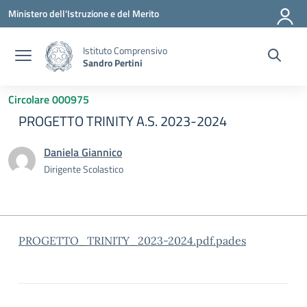
Vai ai contenuti
Vai al menu di navigazione
Vai al footer
Ministero dell'Istruzione e del Merito
Istituto Comprensivo
Sandro Pertini
Circolare 000975
PROGETTO TRINITY A.S. 2023-2024
Daniela Giannico
Dirigente Scolastico
PROGETTO_TRINITY_2023-2024.pdf.pades