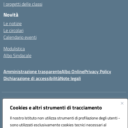
I progetti delle classi
Novità
Le notizie
Le circolari
Calendario eventi
Modulistica
Albo Sindacale
Amministrazione trasparente
Albo Online
Privacy Policy
Dichiarazione di accessibilità
Note legali
Indirizzo:
Via Pastore, 3 – Q.Re Paolo VI - 74123 Taranto
Centralino:
Cookies e altri strumenti di tracciamento
0994722507
Email:
TAIC873006@istruzione.it
Posta elettronica certificata (PEC):
TAIC873006@pec.istruzione.it
Il nostro Istituto non utilizza strumenti di profilazione degli utenti -
Codice fiscale: 90279480736
sono utilizzati esclusivamente cookies tecnici necessari al