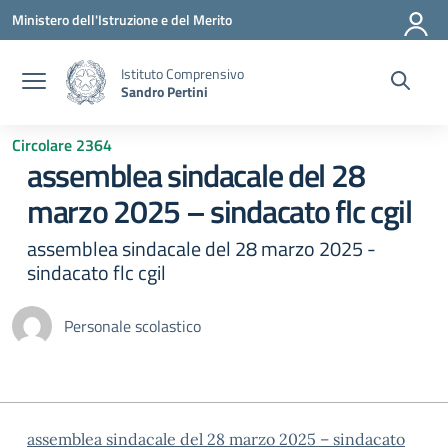
Vai ai contenuti
Vai al menu di navigazione
Vai al footer
Ministero dell'Istruzione e del Merito
Istituto Comprensivo
Sandro Pertini
Circolare 2364
assemblea sindacale del 28
marzo 2025 – sindacato flc cgil
assemblea sindacale del 28 marzo 2025 -
sindacato flc cgil
Personale scolastico
assemblea sindacale del 28 marzo 2025 – sindacato