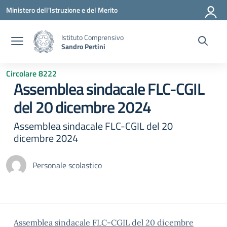
Vai ai contenuti
Vai al menu di navigazione
Vai al footer
Ministero dell'Istruzione e del Merito
Istituto Comprensivo
Sandro Pertini
Circolare 8222
Assemblea sindacale FLC-CGIL
del 20 dicembre 2024
Assemblea sindacale FLC-CGIL del 20
dicembre 2024
Personale scolastico
Assemblea sindacale FLC-CGIL del 20 dicembre