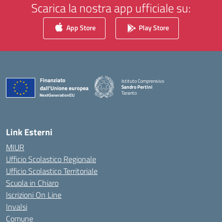
Scarica la nostra app ufficiale su:
App Store
Play Store
Istituto Comprensivo
Sandro Pertini
Taranto
— Visita la pagina iniziale della scuola
Link Esterni
MIUR
Ufficio Scolastico Regionale
Ufficio Scolastico Territoriale
Scuola in Chiaro
Iscrizioni On Line
Invalsi
Comune