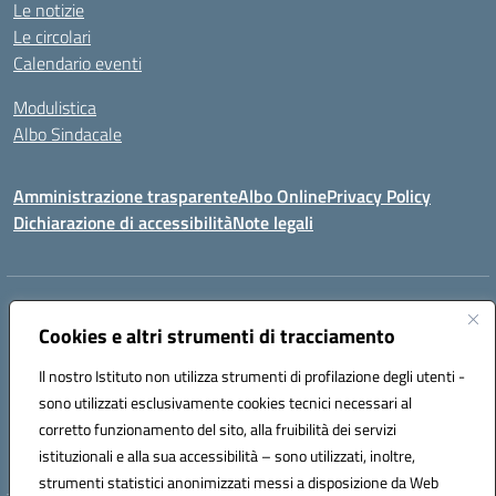
Le notizie
Le circolari
Calendario eventi
Modulistica
Albo Sindacale
Amministrazione trasparente
Albo Online
Privacy Policy
Dichiarazione di accessibilità
Note legali
Indirizzo:
Via Pastore, 3 – Q.Re Paolo VI - 74123 Taranto
Centralino:
Cookies e altri strumenti di tracciamento
0994722507
Email:
TAIC873006@istruzione.it
Posta elettronica certificata (PEC):
TAIC873006@pec.istruzione.it
Il nostro Istituto non utilizza strumenti di profilazione degli utenti -
Codice fiscale: 90279480736
sono utilizzati esclusivamente cookies tecnici necessari al
Codice meccanografico:
TAIC873006
corretto funzionamento del sito, alla fruibilità dei servizi
Codice unico di fatturazione (CUF): 488XBQ
istituzionali e alla sua accessibilità – sono utilizzati, inoltre,
strumenti statistici anonimizzati messi a disposizione da Web