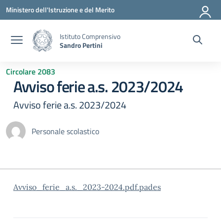
Vai ai contenuti
Vai al menu di navigazione
Vai al footer
Ministero dell'Istruzione e del Merito
Istituto Comprensivo
Sandro Pertini
Circolare 2083
Avviso ferie a.s. 2023/2024
Avviso ferie a.s. 2023/2024
Personale scolastico
Avviso_ferie_a.s._2023-2024.pdf.pades