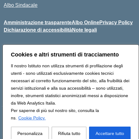
Albo Sindacale
Amministrazione trasparente
Albo Online
Privacy Policy
Dichiarazione di accessibilità
Note legali
Cookies e altri strumenti di tracciamento
Indirizzo:
Via Pastore, 3 – Q.Re Paolo VI - 74123 Taranto
Centralino:
0994722507
Email:
TAIC873006@istruzione.it
Il nostro Istituto non utilizza strumenti di profilazione degli
Posta elettronica certificata (PEC):
TAIC873006@pec.istruzione.it
utenti - sono utilizzati esclusivamente cookies tecnici
Codice fiscale: 90279480736
necessari al corretto funzionamento del sito, alla fruibilità dei
Codice meccanografico:
TAIC873006
servizi istituzionali e alla sua accessibilità – sono utilizzati,
Codice unico di fatturazione (CUF): 488XBQ
inoltre, strumenti statistici anonimizzati messi a disposizione
da Web Analytics Italia.
Per saperne di più sul nostro sito, consulta la
Hosting & Powered by 3D Solution S.r.l.
ns.
Cookie Policy.
Concept & Design by Designers Italia
Personalizza
Rifiuta tutto
Accettare tutto