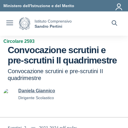
Vai ai contenuti
Vai al menu di navigazione
Vai al footer
Ministero dell'Istruzione e del Merito
Istituto Comprensivo
Sandro Pertini
Circolare 2593
Convocazione scrutini e
pre-scrutini II quadrimestre
Convocazione scrutini e pre-scrutini II
quadrimestre
Daniela Giannico
Dirigente Scolastico
Scrutini_2__qu._2023-2024.pdf.pades