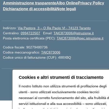
Amministrazione trasparente
Albo Online
Privacy Policy
Dichiarazione di accessibilità
Note legali
Indirizzo:
Via Pastore, 3 – Q.Re Paolo VI - 74123 Taranto
Centralino:
0994722507
Email:
TAIC873006@istruzione.it
Posta elettronica certificata (PEC):
TAIC873006@pec.istruzione.it
Codice fiscale: 90279480736
Codice meccanografico:
TAIC873006
Codice unico di fatturazione (CUF): 488XBQ
Hosting & Powered by 3D Solution S.r.l.
Cookies e altri strumenti di tracciamento
Concept & Design by Designers Italia
Il nostro Istituto non utilizza strumenti di profilazione degli
utenti - sono utilizzati esclusivamente cookies tecnici
necessari al corretto funzionamento del sito, alla fruibilità d
servizi istituzionali e alla sua accessibilità – sono utilizzati,