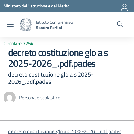
Vai ai contenuti
Vai al menu di navigazione
Vai al footer
Ministero dell'Istruzione e del Merito
Istituto Comprensivo
Sandro Pertini
Circolare 7754
decreto costituzione glo a s
2025-2026_.pdf.pades
decreto costituzione glo a s 2025-
2026_.pdf.pades
Personale scolastico
decreto costituzione glo a s 2025-2026_.pdf.pades