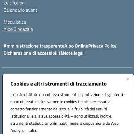
Le circolari
Calendario eventi
Modulistica
Albo Sindacale
Amministrazione trasparente
Albo Online
Privacy Policy
Dichiarazione di accessibilità
Note legali
Indirizzo:
Via Pastore, 3 – Q.Re Paolo VI - 74123 Taranto
Centralino:
Cookies e altri strumenti di tracciamento
0994722507
Email:
TAIC873006@istruzione.it
Posta elettronica certificata (PEC):
TAIC873006@pec.istruzione.it
Il nostro Istituto non utilizza strumenti di profilazione degli utenti -
Codice fiscale: 90279480736
sono utilizzati esclusivamente cookies tecnici necessari al
Codice meccanografico:
TAIC873006
corretto funzionamento del sito, alla fruibilità dei servizi
Codice unico di fatturazione (CUF): 488XBQ
istituzionali e alla sua accessibilità – sono utilizzati, inoltre,
strumenti statistici anonimizzati messi a disposizione da Web
Analytics Italia.