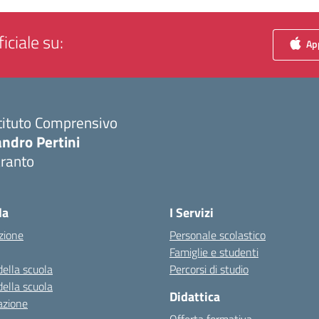
iciale su:
App
tituto Comprensivo
ndro Pertini
aranto
Visita la pagina iniziale della scuola
la
I Servizi
zione
Personale scolastico
Famiglie e studenti
della scuola
Percorsi di studio
della scuola
Didattica
azione