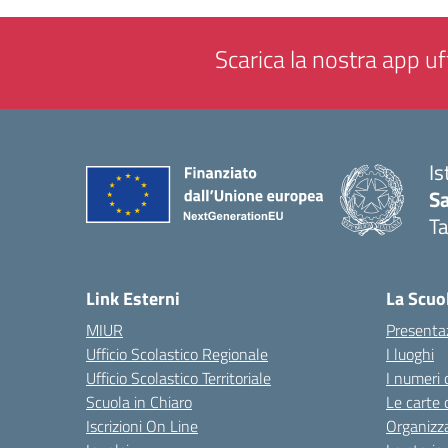
Scarica la nostra app uff
Is
Sa
T
— 
Link Esterni
La Scuo
MIUR
Presenta
Ufficio Scolastico Regionale
I luoghi
Ufficio Scolastico Territoriale
I numeri 
Scuola in Chiaro
Le carte 
Iscrizioni On Line
Organizz