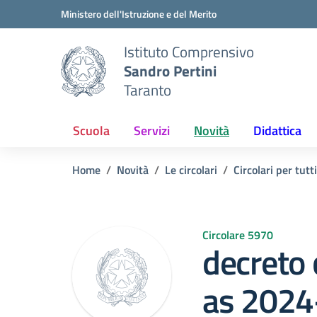
Vai ai contenuti
Vai al menu di navigazione
Vai al footer
Ministero dell'Istruzione e del Merito
Istituto Comprensivo
Sandro Pertini
Taranto
Scuola
Servizi
Novità
Didattica
Home
Novità
Le circolari
Circolari per tutti
Circolare 5970
decreto 
as 2024