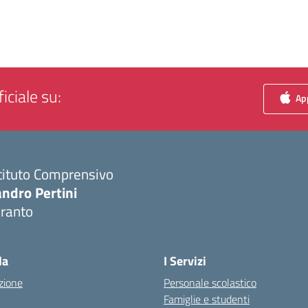
iciale su:
App
tituto Comprensivo
ndro Pertini
aranto
Visita la pagina iniziale della scuola
la
I Servizi
zione
Personale scolastico
Famiglie e studenti