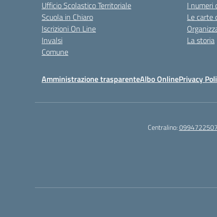
Ufficio Scolastico Territoriale
I numeri 
Scuola in Chiaro
Le carte 
Iscrizioni On Line
Organizz
Invalsi
La storia
Comune
Amministrazione trasparente
Albo Online
Privacy Pol
Centralino:
099472250