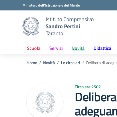
Vai ai contenuti
Vai al menu di navigazione
Vai al footer
Ministero dell'Istruzione e del Merito
Istituto Comprensivo
Sandro Pertini
Taranto
Scuola
Servizi
Novità
Didattica
Home
Novità
Le circolari
Delibera di adegu
Circolare 2502
Delibera
adeguam