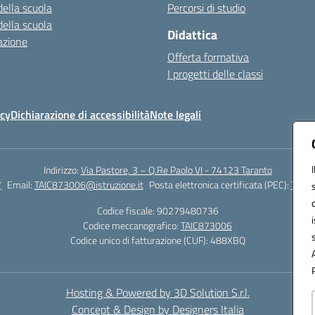
della scuola
Percorsi di studio
della scuola
Didattica
azione
Offerta formativa
I progetti delle classi
icy
Dichiarazione di accessibilità
Note legali
Indirizzo:
Via Pastore, 3 – Q.Re Paolo VI - 74123 Taranto
7
Email:
TAIC873006@istruzione.it
Posta elettronica certificata (PEC):
TAIC8
Codice fiscale: 90279480736
Codice meccanografico:
TAIC873006
Codice unico di fatturazione (CUF): 488XBQ
Hosting & Powered by 3D Solution S.r.l.
Concept & Design by Designers Italia