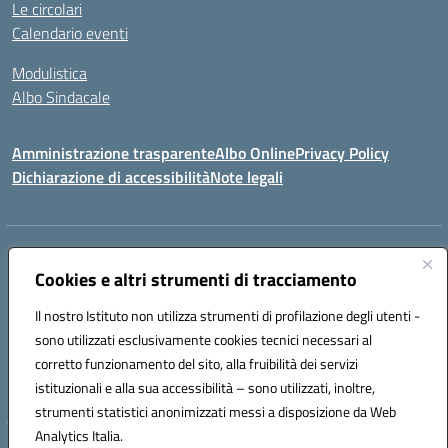
Le circolari
Calendario eventi
Modulistica
Albo Sindacale
Amministrazione trasparente
Albo Online
Privacy Policy
Dichiarazione di accessibilità
Note legali
Indirizzo:
Via Pastore, 3 – Q.Re Paolo VI - 74123 Taranto
Centralino:
Cookies e altri strumenti di tracciamento
0994722507
Email:
TAIC873006@istruzione.it
Posta elettronica certificata (PEC):
TAIC873006@pec.istruzione.it
Il nostro Istituto non utilizza strumenti di profilazione degli utenti -
Codice fiscale: 90279480736
sono utilizzati esclusivamente cookies tecnici necessari al
Codice meccanografico:
TAIC873006
corretto funzionamento del sito, alla fruibilità dei servizi
Codice unico di fatturazione (CUF): 488XBQ
istituzionali e alla sua accessibilità – sono utilizzati, inoltre,
strumenti statistici anonimizzati messi a disposizione da Web
Analytics Italia.