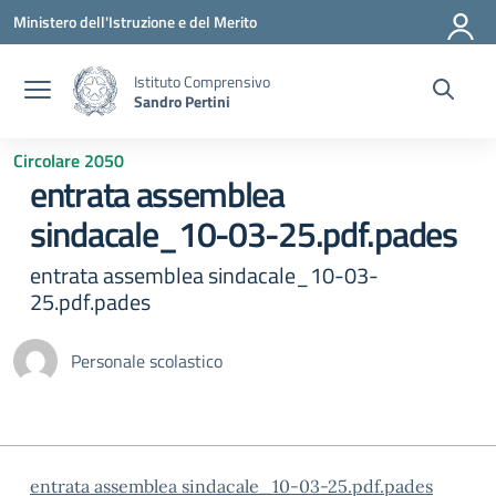
Vai ai contenuti
Vai al menu di navigazione
Vai al footer
Ministero dell'Istruzione e del Merito
Istituto Comprensivo
Sandro Pertini
Circolare 2050
entrata assemblea
sindacale_10-03-25.pdf.pades
entrata assemblea sindacale_10-03-
25.pdf.pades
Personale scolastico
entrata assemblea sindacale_10-03-25.pdf.pades