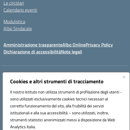
Le circolari
Calendario eventi
Modulistica
Albo Sindacale
Amministrazione trasparente
Albo Online
Privacy Policy
Dichiarazione di accessibilità
Note legali
Indirizzo:
Via Pastore, 3 – Q.Re Paolo VI - 74123 Taranto
Centralino:
Cookies e altri strumenti di tracciamento
0994722507
Email:
TAIC873006@istruzione.it
Posta elettronica certificata (PEC):
TAIC873006@pec.istruzione.it
Il nostro Istituto non utilizza strumenti di profilazione degli utenti -
Codice fiscale: 90279480736
sono utilizzati esclusivamente cookies tecnici necessari al
Codice meccanografico:
TAIC873006
corretto funzionamento del sito, alla fruibilità dei servizi
Codice unico di fatturazione (CUF): 488XBQ
istituzionali e alla sua accessibilità – sono utilizzati, inoltre,
strumenti statistici anonimizzati messi a disposizione da Web
Analytics Italia.