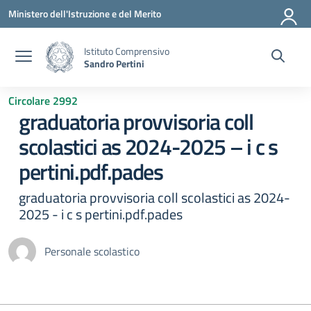
Vai ai contenuti
Vai al menu di navigazione
Vai al footer
Ministero dell'Istruzione e del Merito
Istituto Comprensivo
Sandro Pertini
Circolare 2992
graduatoria provvisoria coll
scolastici as 2024-2025 – i c s
pertini.pdf.pades
graduatoria provvisoria coll scolastici as 2024-
2025 - i c s pertini.pdf.pades
Personale scolastico