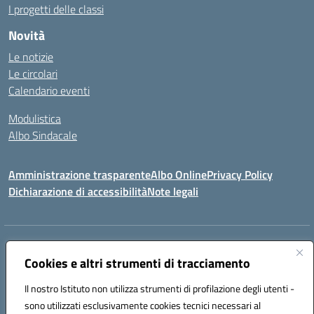
I progetti delle classi
Novità
Le notizie
Le circolari
Calendario eventi
Modulistica
Albo Sindacale
Amministrazione trasparente
Albo Online
Privacy Policy
Dichiarazione di accessibilità
Note legali
Indirizzo:
Via Pastore, 3 – Q.Re Paolo VI - 74123 Taranto
Centralino:
Cookies e altri strumenti di tracciamento
0994722507
Email:
TAIC873006@istruzione.it
Posta elettronica certificata (PEC):
TAIC873006@pec.istruzione.it
Il nostro Istituto non utilizza strumenti di profilazione degli utenti -
Codice fiscale: 90279480736
sono utilizzati esclusivamente cookies tecnici necessari al