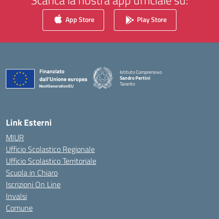
Scarica la nostra app ufficiale su:
App Store
Play Store
Istituto Comprensivo
Sandro Pertini
Taranto
— Visita la pagina iniziale della scuola
Link Esterni
MIUR
Ufficio Scolastico Regionale
Ufficio Scolastico Territoriale
Scuola in Chiaro
Iscrizioni On Line
Invalsi
Comune