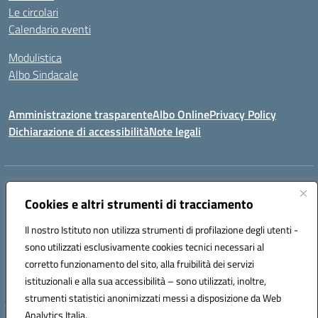
Le circolari
Calendario eventi
Modulistica
Albo Sindacale
Amministrazione trasparente
Albo Online
Privacy Policy
Dichiarazione di accessibilità
Note legali
Indirizzo:
Via Pastore, 3 – Q.Re Paolo VI - 74123 Taranto
Centralino:
Cookies e altri strumenti di tracciamento
0994722507
Email:
TAIC873006@istruzione.it
Posta elettronica certificata (PEC):
TAIC873006@pec.istruzione.it
Il nostro Istituto non utilizza strumenti di profilazione degli utenti -
Codice fiscale: 90279480736
sono utilizzati esclusivamente cookies tecnici necessari al
Codice meccanografico:
TAIC873006
corretto funzionamento del sito, alla fruibilità dei servizi
Codice unico di fatturazione (CUF): 488XBQ
istituzionali e alla sua accessibilità – sono utilizzati, inoltre,
strumenti statistici anonimizzati messi a disposizione da Web
Analytics Italia.