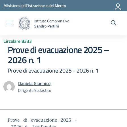
Vai ai contenuti
Vai al menu di navigazione
Vai al footer
Ministero dell'Istruzione e del Merito
Istituto Comprensivo
Sandro Pertini
Circolare 8333
Prove di evacuazione 2025 –
2026 n. 1
Prove di evacuazione 2025 - 2026 n. 1
Daniela Giannico
Dirigente Scolastico
Prove_di_evacuazione_2025_-
_2026_n._1.pdf.pades