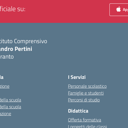
iciale su:
App
tituto Comprensivo
ndro Pertini
aranto
Visita la pagina iniziale della scuola
la
I Servizi
zione
Personale scolastico
Famiglie e studenti
della scuola
Percorsi di studio
della scuola
Didattica
azione
Offerta formativa
I progetti delle classi