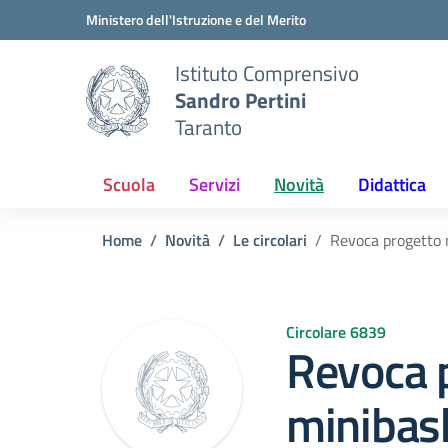
Vai ai contenuti
Vai al menu di navigazione
Vai al footer
Ministero dell'Istruzione e del Merito
Istituto Comprensivo
Sandro Pertini
Taranto
Scuola
Servizi
Novità
Didattica
Home
Novità
Le circolari
Revoca progetto 
Circolare 6839
Revoca 
minibas