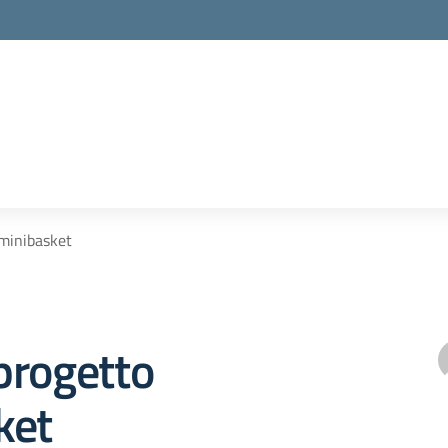
minibasket
progetto
ket