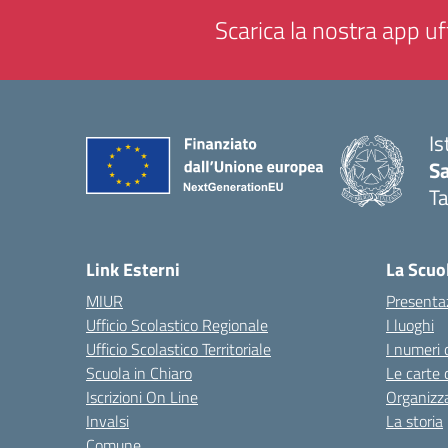
Scarica la nostra app uff
Is
Sa
T
— 
Link Esterni
La Scuo
MIUR
Presenta
Ufficio Scolastico Regionale
I luoghi
Ufficio Scolastico Territoriale
I numeri 
Scuola in Chiaro
Le carte 
Iscrizioni On Line
Organizz
Invalsi
La storia
Comune