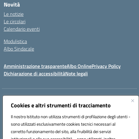
Novità
Le notizie
Le circolari
Calendario eventi
Modulistica
Albo Sindacale
Amministrazione trasparente
Albo Online
Privacy Policy
Dichiarazione di accessibilità
Note legali
Indirizzo:
Via Pastore, 3 – Q.Re Paolo VI - 74123 Taranto
Centralino:
Cookies e altri strumenti di tracciamento
0994722507
Email:
TAIC873006@istruzione.it
Posta elettronica certificata (PEC):
TAIC873006@pec.istruzione.it
Il nostro Istituto non utilizza strumenti di profilazione degli utenti -
Codice fiscale: 90279480736
sono utilizzati esclusivamente cookies tecnici necessari al
Codice meccanografico:
TAIC873006
corretto funzionamento del sito, alla fruibilità dei servizi
Codice unico di fatturazione (CUF): 488XBQ
istituzionali e alla sua accessibilità – sono utilizzati, inoltre,