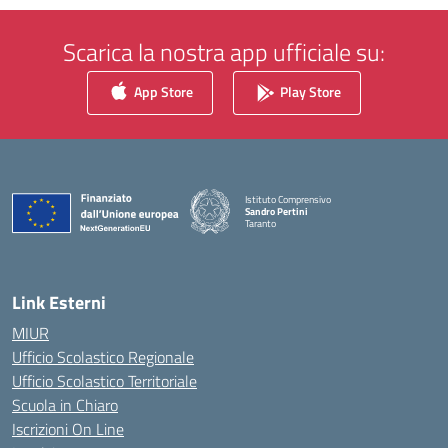
Scarica la nostra app ufficiale su:
App Store
Play Store
Istituto Comprensivo
Sandro Pertini
Taranto
— Visita la pagina iniziale della scuola
Link Esterni
MIUR
Ufficio Scolastico Regionale
Ufficio Scolastico Territoriale
Scuola in Chiaro
Iscrizioni On Line